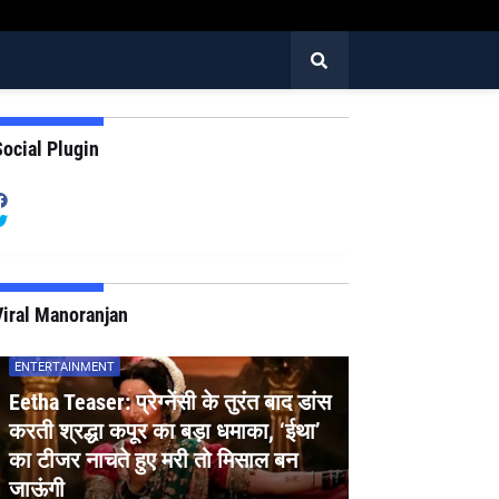
ocial Plugin
Viral Manoranjan
ENTERTAINMENT
Eetha Teaser: प्रेग्नेंसी के तुरंत बाद डांस
करती श्रद्धा कपूर का बड़ा धमाका, ‘ईथा’
का टीजर नाचते हुए मरी तो मिसाल बन
जाऊंगी