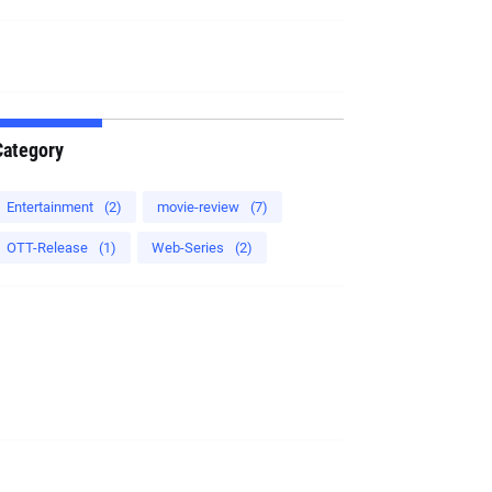
Category
Entertainment
(2)
movie-review
(7)
OTT-Release
(1)
Web-Series
(2)